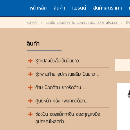
TH
EN
/
หน้าหลัก
สินค้า
แบรนด์
สินค้าลดราคา
LOGIN
หน้าหลัก
>
ซองปืน ซองแม็กกาซีน ซองกุญแจมือ อุปกรณ์โหลดต่ำ
>
191
OR
REGISTER
My Wishlist
สินค้า
หน้าหลัก
สินค้า
แบรนด์
ชุดแปลงปืนสั้นเป็นปืนยาว ...
สินค้าลดราคา
เข้าสู่ระบบ
ชุดพานท้าย อุปกรณ์เสริม ปืนยาว ...
ขั้นตอนการสั่งซื้อ
แจ้งชำระเงิน
ด้าม น็อตด้าม ยางรัดด้าม ...
ค้นหาสินค้า
ติดต่อเรา
ศูนย์หน้า หลัง เพลทติดด็อท...
ซองปืน ซองแม็กกาซีน ซองกุญแจมือ
อุปกรณ์โหลดต่ำ...