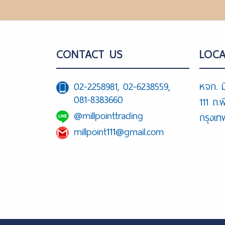
CONTACT US
LOCA
02-2258981, 02-6238559,
หจก. ม
081-8383660
111 ถ.
@millpointtrading
กรุงเ
millpoint111@gmail.com