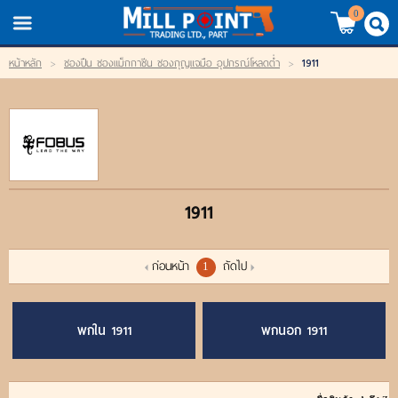
TH
EN
/
0
1911
หน้าหลัก
>
ซองปืน ซองแม็กกาซีน ซองกุญแจมือ อุปกรณ์โหลดต่ำ
>
LOGIN
REGISTER
My Wishlist
หน้าหลัก
1911
สินค้า
แบรนด์
ก่อนหน้า
ถัดไป
1
สินค้าลดราคา
พกใน 1911
พกนอก 1911
เข้าสู่ระบบ