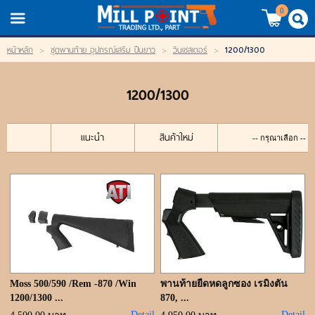
TH
EN
/
0
1200/1300
หน้าหลัก
>
ชุดพานท้าย อุปกรณ์เสริม ปืนยาว
>
วินเชสเตอร์
>
LOGIN
REGISTER
1200/1300
My Wishlist
หน้าหลัก
แนะนำ
สินค้าใหม่
สินค้า
แบรนด์
สินค้าลดราคา
เข้าสู่ระบบ
Moss 500/590 /Rem -870 /Win
พานท้ายยืดหดลูกซอง เรมิงตัน
1200/1300 ...
870, ...
Detail
Detail