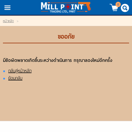
TH
EN
/
0
หน้าหลัก
>
LOGIN
REGISTER
ขออภัย
My Wishlist
หน้าหลัก
มีข้อผิดพลาดเกิดขึ้นระหว่างดำเนินการ กรุณาลองใหม่อีกครั้ง
กลับสู่หน้าหลัก
สินค้า
ย้อนกลับ
แบรนด์
สินค้าลดราคา
เข้าสู่ระบบ