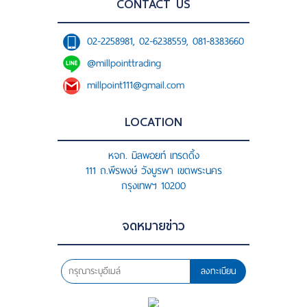
ขั้นตอนการสั่งซื้อ
CONTACT US
แจ้งชำระเงิน
02-2258981, 02-6238559, 081-8383660
@millpointtrading
ค้นหาสินค้า
millpoint111@gmail.com
ติดต่อเรา
LOCATION
หจก. มิลพอยท์ เทรดดิ้ง
111 ถ.พีรพงษ์ วังบูรพา เขตพระนคร
กรุงเทพฯ 10200
จดหมายข่าว
ลงทะเบียน