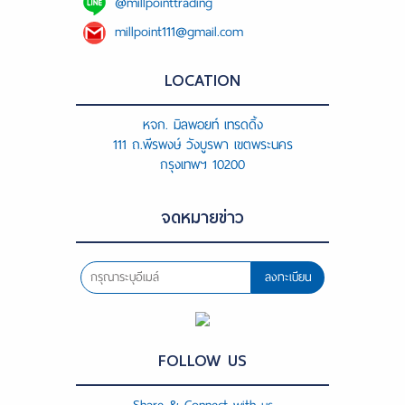
@millpointtrading
millpoint111@gmail.com
LOCATION
หจก. มิลพอยท์ เทรดดิ้ง
111 ถ.พีรพงษ์ วังบูรพา เขตพระนคร
กรุงเทพฯ 10200
จดหมายข่าว
ลงทะเบียน
FOLLOW US