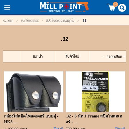
TH
EN
/
0
.32
หน้าหลัก
>
สปีดโหลดเดอร์
>
สปีดโหลดเดอร์ปืนลูกโม่
>
LOGIN
REGISTER
.32
My Wishlist
หน้าหลัก
แนะนำ
สินค้าใหม่
สินค้า
แบรนด์
สินค้าลดราคา
เข้าสู่ระบบ
กล่องใส่สปีดโหลดเดอร์ แบบคู่ -
.32 - 6 นัด J Frame สปีดโหลดเด
HKS ...
อร์ - ...
Detail
Detail