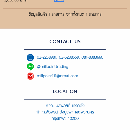
ขั้นตอนการสั่งซื้อ
1,650.00 บาท
ข้อมูลสินค้า 1 รายการ จากทั้งหมด 1 รายการ
แจ้งชำระเงิน
ค้นหาสินค้า
CONTACT US
ติดต่อเรา
02-2258981, 02-6238559, 081-8383660
@millpointtrading
millpoint111@gmail.com
LOCATION
หจก. มิลพอยท์ เทรดดิ้ง
111 ถ.พีรพงษ์ วังบูรพา เขตพระนคร
กรุงเทพฯ 10200