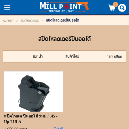
TH
EN
/
0
สปีดโหลดเดอร์ปืนออโต้
หน้าหลัก
>
สปีดโหลดเดอร์
>
LOGIN
REGISTER
สปีดโหลดเดอร์ปืนออโต้
My Wishlist
หน้าหลัก
แนะนำ
สินค้าใหม่
สินค้า
แบรนด์
สินค้าลดราคา
เข้าสู่ระบบ
สปีดโหลด ปืนออโต้ 9มม / .45 -
Up LULA ...
Detail