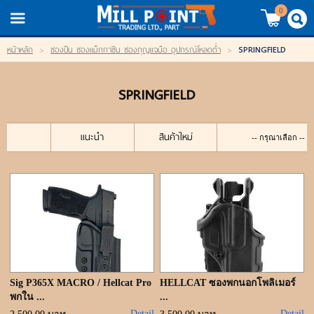
TH
EN
/
0
SPRINGFIELD
หน้าหลัก
>
ซองปืน ซองแม็กกาซีน ซองกุญแจมือ อุปกรณ์โหลดต่ำ
>
LOGIN
REGISTER
SPRINGFIELD
My Wishlist
หน้าหลัก
แนะนำ
สินค้าใหม่
สินค้า
แบรนด์
สินค้าลดราคา
เข้าสู่ระบบ
Sig P365X MACRO / Hellcat Pro
HELLCAT ซองพกนอกโพลิเมอร์
พกใน ...
...
Detail
Detail