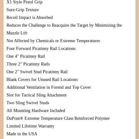
X1 Style Pistol Grip
Sure-Grip Texture
Recoil Impact is Absorbed
Reduces the Challenge to Reacquire the Target by Minimizing the
Muzzle Lift
Not Affected by Chemicals or Extreme Temperatures
Four Forward Picatinny Rail Locations
One 4” Picatinny Rail
Three 2” Picatinny Rails
One 2” Swivel Stud Picatinny Rail
Blank Covers for Unused Rail Locations
Additional Ventilation in Forend and Top Cover
Slot for Tactical Sling Attachment
Two Sling Swivel Studs
All Mounting Hardware Included
DuPont® Extreme Temperature Glass Reinforced Polymer
Limited Lifetime Warranty
Made in the USA