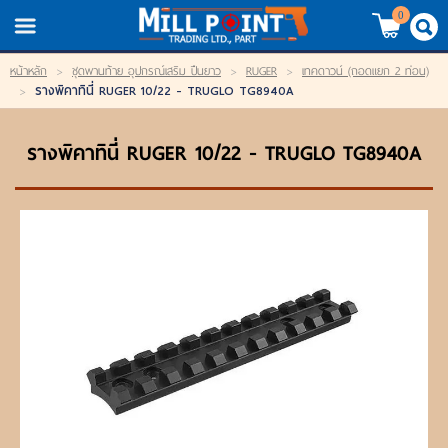
TH
EN
/
0
หน้าหลัก
>
ชุดพานท้าย อุปกรณ์เสริม ปืนยาว
>
RUGER
>
เทคดาวน์ (ถอดแยก 2 ท่อน)
LOGIN
REGISTER
รางพิคาทินี่ RUGER 10/22 - TRUGLO TG8940A
>
My Wishlist
รางพิคาทินี่ RUGER 10/22 - TRUGLO TG8940A
หน้าหลัก
สินค้า
แบรนด์
สินค้าลดราคา
เข้าสู่ระบบ