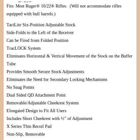
สะดวก
Fits: Most Ruger® 10/22® Rifles. (Will not accommodate rifles
ความเข้ากันได้กับอุปกรณ์เสริม
: สามารถใช้งานร่วมกับแหวน
equipped with bull barrels.)
รัดกล้องหรือฐานยึดสไตล์ Picatinny และ Weaver ได้
TactLite Six-Position Adjustable Stock
ผิวงาน
: เป็นสีดำชุบอะโนไดซ์แบบด้าน (anodized matte black
Side-Folds to the Left of the Receiver
finish)
Can be Fired from Folded Position
TracLOCK System
Eliminates Horizontal & Vertical Movement of the Stock on the Buffer
Tube
Provides Smooth Secure Stock Adjustments
Eliminates the Need for Secondary Locking Mechanisms
No Snag Points
Dual Sided QD Attachment Point
Removable/Adjustable Cheekrest System
Elongated Design to Fit All Users
Includes Short Cheekrest with ½” of Adjustment
X Series Thin Recoil Pad
Non-Slip, Removable