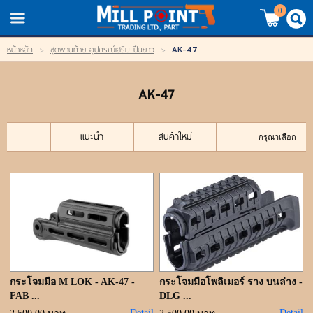
TH
EN
/
0
AK-47
หน้าหลัก
>
ชุดพานท้าย อุปกรณ์เสริม ปืนยาว
>
LOGIN
REGISTER
AK-47
My Wishlist
หน้าหลัก
แนะนำ
สินค้าใหม่
สินค้า
แบรนด์
สินค้าลดราคา
เข้าสู่ระบบ
กระโจมมือ M LOK - AK-47 -
กระโจมมือโพลิเมอร์ ราง บนล่าง -
FAB ...
DLG ...
Detail
Detail