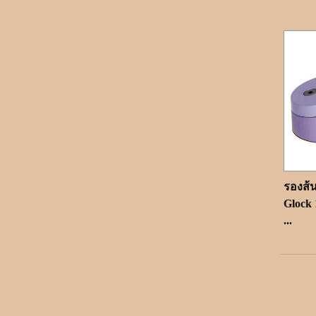
รองส้น
Glock 
...