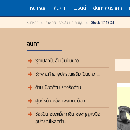
TH
EN
/
หน้าหลัก
สินค้า
แบรนด์
สินค้าลดราคา
LOGIN
หน้าหลัก
>
รางเสริม รองส้นแม็ก กันฝุ่น
>
Glock 17,19,34
OR
REGISTER
My Wishlist
สินค้า
หน้าหลัก
สินค้า
แบรนด์
ชุดแปลงปืนสั้นเป็นปืนยาว ...
สินค้าลดราคา
เข้าสู่ระบบ
ชุดพานท้าย อุปกรณ์เสริม ปืนยาว ...
ขั้นตอนการสั่งซื้อ
แจ้งชำระเงิน
ด้าม น็อตด้าม ยางรัดด้าม ...
ค้นหาสินค้า
ติดต่อเรา
ศูนย์หน้า หลัง เพลทติดด็อท...
ซองปืน ซองแม็กกาซีน ซองกุญแจมือ
อุปกรณ์โหลดต่ำ...