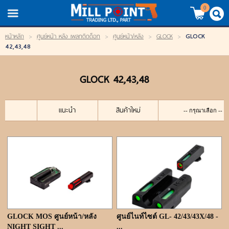
TH
EN
/
0
GLOCK
หน้าหลัก
>
ศูนย์หน้า หลัง เพลทติดด็อท
>
ศูนย์หน้า/หลัง
>
GLOCK
>
LOGIN
REGISTER
42,43,48
My Wishlist
GLOCK 42,43,48
หน้าหลัก
แนะนำ
สินค้าใหม่
สินค้า
แบรนด์
สินค้าลดราคา
เข้าสู่ระบบ
GLOCK MOS ศูนย์หน้า/หลัง
ศูนย์ไนท์ไซต์ GL- 42/43/43X/48 -
NIGHT SIGHT ...
...