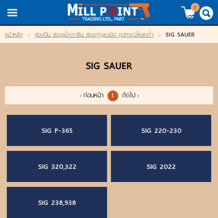
TH
EN
/
0
SIG SAUER
หน้าหลัก
>
ซองปืน ซองแม็กกาซีน ซองกุญแจมือ อุปกรณ์โหลดต่ำ
>
LOGIN
REGISTER
SIG SAUER
My Wishlist
หน้าหลัก
ก่อนหน้า
ถัดไป
1
สินค้า
SIG P-365
SIG 220-230
แบรนด์
SIG 320,322
SIG 2022
สินค้าลดราคา
เข้าสู่ระบบ
SIG 238,938