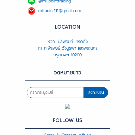
@millpointtrading
millpoint111@gmail.com
LOCATION
หจก. มิลพอยท์ เทรดดิ้ง
111 ถ.พีรพงษ์ วังบูรพา เขตพระนคร
กรุงเทพฯ 10200
จดหมายข่าว
ลงทะเบียน
FOLLOW US