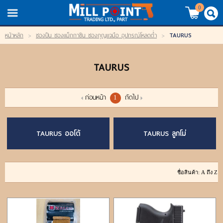
TH
EN
/
0
TAURUS
หน้าหลัก
>
ซองปืน ซองแม็กกาซีน ซองกุญแจมือ อุปกรณ์โหลดต่ำ
>
LOGIN
REGISTER
TAURUS
My Wishlist
หน้าหลัก
ก่อนหน้า
ถัดไป
1
สินค้า
TAURUS ออโต้
TAURUS ลูกโม่
แบรนด์
สินค้าลดราคา
เข้าสู่ระบบ