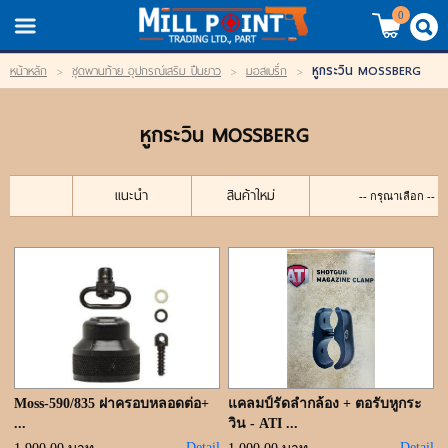
TH
EN
/
0
หูกระวิน MOSSBERG
หน้าหลัก
>
ชุดพานท้าย อุปกรณ์เสริม ปืนยาว
>
มอสเบริ์ก
>
LOGIN
REGISTER
หูกระวิน MOSSBERG
My Wishlist
หน้าหลัก
แนะนำ
สินค้าใหม่
สินค้า
แบรนด์
สินค้าลดราคา
เข้าสู่ระบบ
Moss-590/835 ฝาครอบหลอดต่อ+
แคลมป์รัดลำกล้อง + ตอรับหูกระ
...
วิน - ATI ...
Detail
Detail