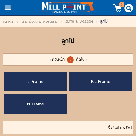
TH
EN
/
0
ลูกโม่
หน้าหลัก
>
ด้าม น็อตด้าม ยางรัดด้าม
>
SMITH & WESSON
>
LOGIN
REGISTER
ลูกโม่
My Wishlist
หน้าหลัก
ก่อนหน้า
ถัดไป
1
สินค้า
J Frame
K,L Frame
แบรนด์
N Frame
สินค้าลดราคา
เข้าสู่ระบบ