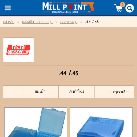
TH
EN
/
0
.44 /.45
หน้าหลัก
>
กล่องปืน กล่องกระสุน
>
กล่องกระสุน
>
LOGIN
REGISTER
My Wishlist
หน้าหลัก
.44 /.45
สินค้า
แบรนด์
แนะนำ
สินค้าใหม่
สินค้าลดราคา
เข้าสู่ระบบ